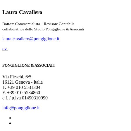
Laura Cavallero
Dottore Commercialista – Revisore Contabile
collaboratrice dello Studio Pongiglione & Associati
laura.cavallero@pongiglione.it
cv
PONGIGLIONE & ASSOCIATI
Via Fieschi, 6/5
16121 Genova - Italia
T. +39 010 5531304
F. +39 010 5534860
c.f. / p.iva 01490310990
info@pongiglione.it