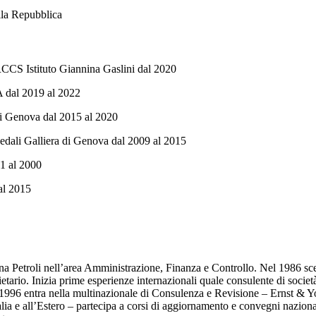
ella Repubblica
RCCS Istituto Giannina Gaslini dal 2020
A dal 2019 al 2022
di Genova dal 2015 al 2020
dali Galliera di Genova dal 2009 al 2015
91 al 2000
al 2015
aliana Petroli nell’area Amministrazione, Finanza e Controllo. Nel 1986 sc
ocietario. Inizia prime esperienze internazionali quale consulente di soci
 1996 entra nella multinazionale di Consulenza e Revisione – Ernst & Yo
alia e all’Estero – partecipa a corsi di aggiornamento e convegni nazion