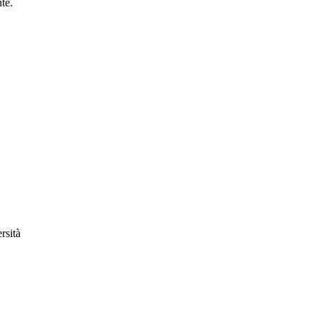
te.
rsità